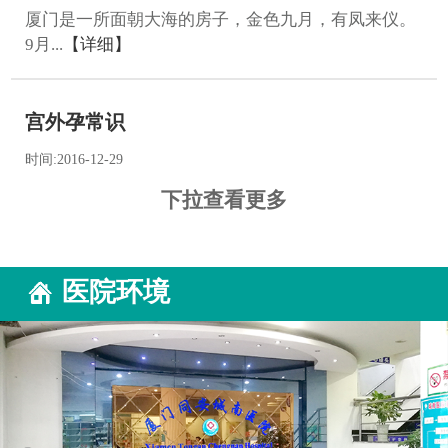
厦门是一所面朝大海的房子，金色九月，有凤来仪。
9月...
【详细】
宫外孕常识
时间:2016-12-29
凡孕卵在子宫腔以外的任何部位着床者，统称为异位
下拉查看更多
妊娠...
【详细】
医院环境
城南医院双庆优惠福利到
时间:2016-12-29
满怀期待的五一即将到来，不仅你们的工作单位有福
利，...
【详细】