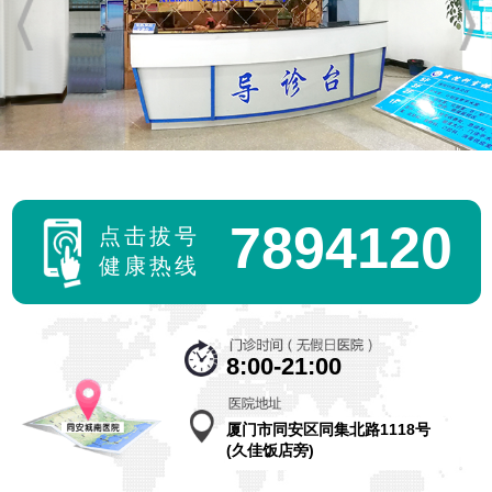
女性经常熬夜会不会导致不孕不育
时间:2023-02-23
现代社会节奏加快，激烈的社会竞争，新思想的不断
碰撞...
【详细】
小诊所“无痛”人流 让人痛心
7894120
点击拔号
时间:2016-12-29
健康热线
两年多以前，刘明和妻子张兰(化名)在厦门同安打工
期...
【详细】
8:00-21:00
厦门同安城南实例:药流和人流该如何选择
厦门市同安区同集北路1118号
时间:2016-12-29
(久佳饭店旁)
药流不是你想流就能流的。用药不当，很可能导致女