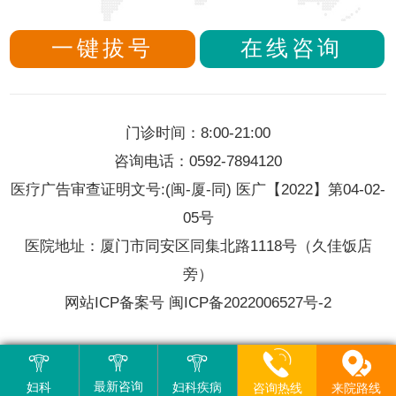
性身...
【详细】
一键拔号
在线咨询
诚信医疗3.15，城南在行动
时间:2016-11-18
门诊时间：8:00-21:00
【2016年3月14日】3.15是国际消费者权益日...
【详
咨询电话：0592-7894120
细】
医疗广告审查证明文号:(闽-厦-同) 医广【2022】第04-02-
05号
我院成立应急献血志愿队
医院地址：厦门市同安区同集北路1118号（久佳饭店
时间:2016-11-21
旁）
【2006年5月30日】让人人享有安全的血液，在第...
网站ICP备案号 闽ICP备2022006527号-2
【详细】
最新咨询
妇科
妇科疾病
来院路线
咨询热线
就诊流程