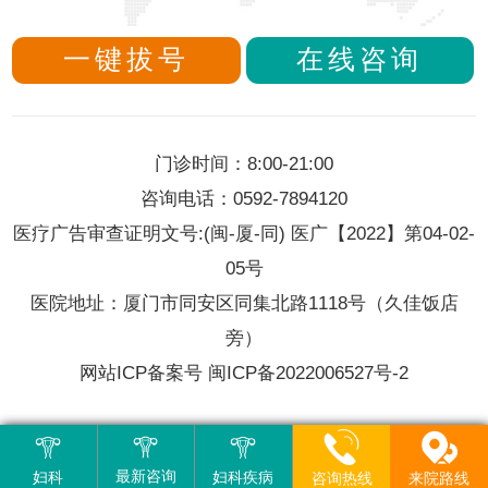
时间:2016-11-20
一键拔号
在线咨询
【详细】
取药区
门诊时间：8:00-21:00
咨询电话：0592-7894120
时间:2016-11-20
医疗广告审查证明文号:(闽-厦-同) 医广【2022】第04-02-
【详细】
05号
医院地址：厦门市同安区同集北路1118号（久佳饭店
检验室
旁）
时间:2016-11-20
网站ICP备案号 闽ICP备2022006527号-2
【详细】
最新咨询
妇科
妇科疾病
来院路线
咨询热线